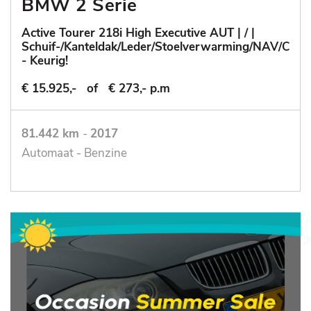
BMW 2 Serie
Active Tourer 218i High Executive AUT | / |
Schuif-/Kanteldak/Leder/Stoelverwarming/NAV/Cruis
- Keurig!
€ 15.925,-
of
€ 273,- p.m
81.442 km
-
2017
Automaat - Benzine