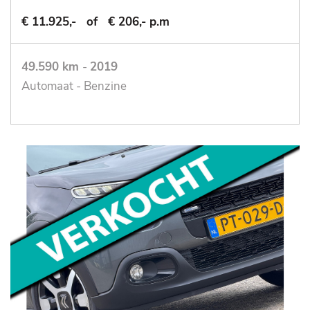
€ 11.925,-
of
€ 206,- p.m
49.590 km
-
2019
Automaat - Benzine