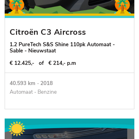
Citroën C3 Aircross
1.2 PureTech S&S Shine 110pk Automaat -
Sable - Nieuwstaat
€ 12.425,-
of
€ 214,- p.m
40.593 km
-
2018
Automaat - Benzine