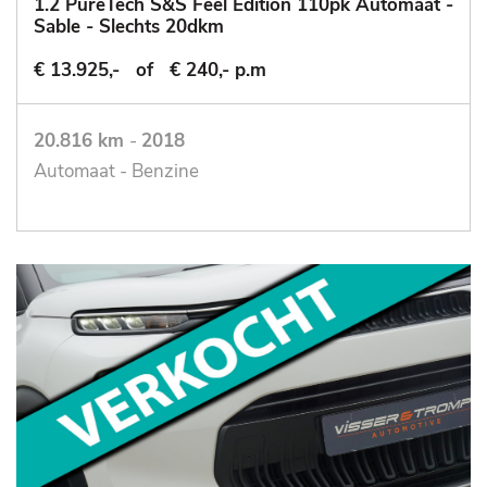
1.2 PureTech S&S Feel Edition 110pk Automaat -
Sable - Slechts 20dkm
€ 13.925,-
of
€ 240,- p.m
20.816 km
-
2018
Automaat - Benzine