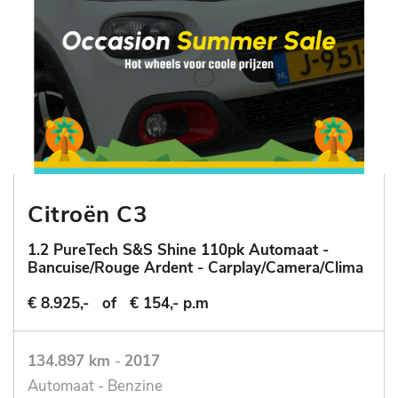
Citroën C3
1.2 PureTech S&S Shine 110pk Automaat -
Bancuise/Rouge Ardent - Carplay/Camera/Clima
€ 8.925,-
of
€ 154,- p.m
134.897 km
-
2017
Automaat - Benzine