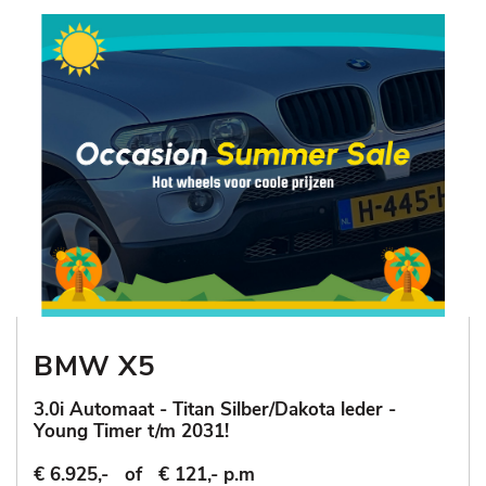
BMW X5
3.0i Automaat - Titan Silber/Dakota leder -
Young Timer t/m 2031!
€ 6.925,-
of
€ 121,- p.m