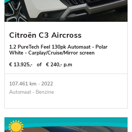
Citroën C3 Aircross
1.2 PureTech Feel 130pk Automaat - Polar
White - Carplay/Cruise/Mirror screen
€ 13.925,-
of
€ 240,- p.m
107.461 km
-
2022
Automaat - Benzine