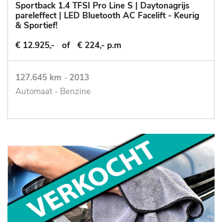
Sportback 1.4 TFSI Pro Line S | Daytonagrijs
pareleffect | LED Bluetooth AC Facelift - Keurig
& Sportief!
€ 12.925,-
of
€ 224,- p.m
127.645 km
-
2013
Automaat - Benzine