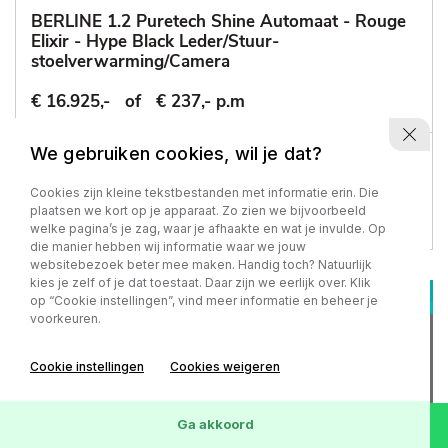
BERLINE 1.2 Puretech Shine Automaat - Rouge
Elixir - Hype Black Leder/Stuur-
stoelverwarming/Camera
€ 16.925,-
of
€ 237,- p.m
We gebruiken cookies, wil je dat?
77.218 km
-
2022
Automaat - Benzine
Cookies zijn kleine tekstbestanden met informatie erin. Die
plaatsen we kort op je apparaat. Zo zien we bijvoorbeeld
welke pagina’s je zag, waar je afhaakte en wat je invulde. Op
die manier hebben wij informatie waar we jouw
websitebezoek beter mee maken. Handig toch? Natuurlijk
kies je zelf of je dat toestaat. Daar zijn we eerlijk over. Klik
op “Cookie instellingen”, vind meer informatie en beheer je
voorkeuren.
Cookie instellingen
Cookies weigeren
Ga akkoord