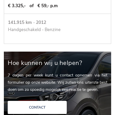
€ 3.325,-
of
€ 59,- p.m
141.915 km
-
2012
Handgeschakeld - Benzine
Hoe kunnen wij u helpen?
7 dagen per week kunt u contact opnemen via het
formulier op onze website. Wij zullen ons uiterste best
doen om zo spoedig mogelijk een reactie te geven.
CONTACT