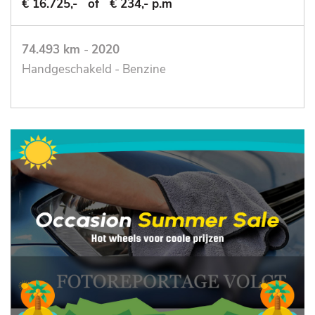
€ 16.725,-
of
€ 234,- p.m
74.493 km
-
2020
Handgeschakeld - Benzine