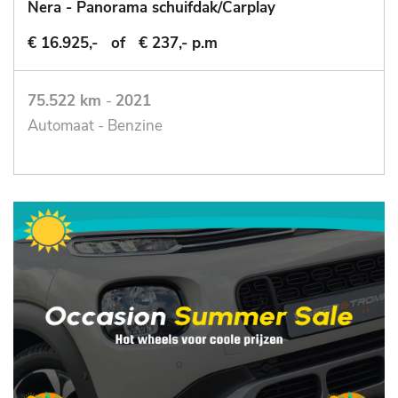
Nera - Panorama schuifdak/Carplay
€ 16.925,-
of
€ 237,- p.m
75.522 km
-
2021
Automaat - Benzine