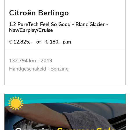
Citroën Berlingo
1.2 PureTech Feel So Good - Blanc Glacier -
Nav/Carplay/Cruise
€ 12.825,-
of
€ 180,- p.m
132.794 km
-
2019
Handgeschakeld - Benzine