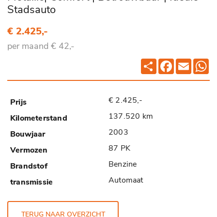
Stadsauto
€ 2.425,-
per maand € 42,-
Deel
Facebook
Email
Wh
€ 2.425,-
137.520 km
2003
87 PK
Benzine
Automaat
TERUG NAAR OVERZICHT