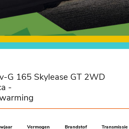
iv-G 165 Skylease GT 2WD
a -
rwarming
wjaar
Vermogen
Brandstof
Transmissie