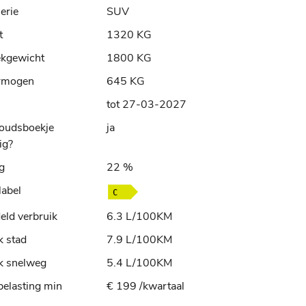
erie
SUV
t
1320 KG
ekgewicht
1800 KG
rmogen
645 KG
tot 27-03-2027
oudsboekje
ja
ig?
ng
22 %
label
ld verbruik
6.3 L/100KM
k stad
7.9 L/100KM
k snelweg
5.4 L/100KM
elasting min
€ 199 /kwartaal