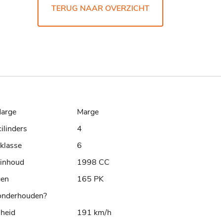
TERUG NAAR OVERZICHT
arge
Marge
cilinders
4
klasse
6
rinhoud
1998 CC
gen
165 PK
nderhouden?
lheid
191 km/h