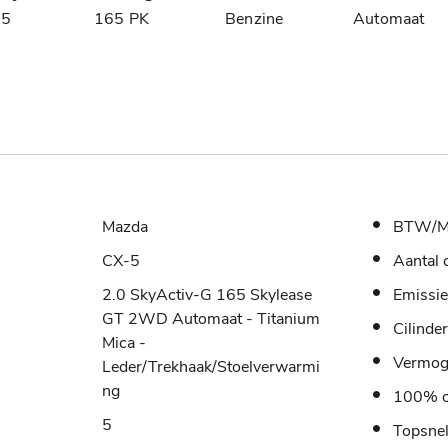
15
165 PK
Benzine
Automaat
Mazda
BTW/M
CX-5
Aantal 
2.0 SkyActiv-G 165 Skylease
Emissie
GT 2WD Automaat - Titanium
Cilinde
Mica -
Vermo
Leder/Trekhaak/Stoelverwarmi
ng
100% o
5
Topsne