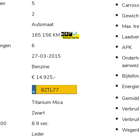
sen
5
Carross
2
Gewich
Automaat
Max. tr
165.156 KM
Laadve
ingen
6
APK
27-03-2015
Onderh
aanwez
Benzine
Bijtelli
€ 14.925,-
Energie
8ZTL77
Gemidde
Titanium Mica
Verbrui
Zwart
Verbrui
100
8.9 sec.
Wegenb
Leder