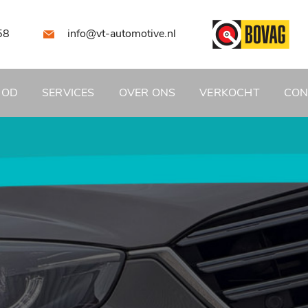
58
info@vt-automotive.nl
BOD
SERVICES
OVER ONS
VERKOCHT
CON