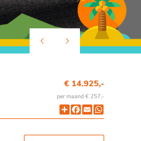
€ 14.925,-
per maand € 257,-
Deel
Facebook
Email
WhatsApp