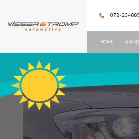
072-23408
HOME
AAN