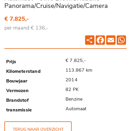
Panorama/Cruise/Navigatie/Camera
€ 7.825,-
per maand € 136,-
Deel
Facebook
Email
Wh
€ 7.825,-
113.867 km
2014
82 PK
Benzine
Automaat
TERUG NAAR OVERZICHT