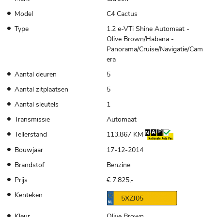
Model
C4 Cactus
Type
1.2 e-VTi Shine Automaat -
Olive Brown/Habana -
Panorama/Cruise/Navigatie/Cam
era
Aantal deuren
5
Aantal zitplaatsen
5
Aantal sleutels
1
Transmissie
Automaat
Tellerstand
113.867 KM
Bouwjaar
17-12-2014
Brandstof
Benzine
Prijs
€ 7.825,-
Kenteken
5XZJ05
Kleur
Olive Brown