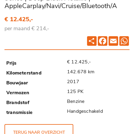
AppleCarplay/Navi/Cruise/Bluetooth/A
€ 12.425,-
per maand € 214,-
Deel
Facebook
Email
Wh
€ 12.425,-
142.678 km
2017
125 PK
Benzine
Handgeschakeld
TERUG NAAR OVERZICHT