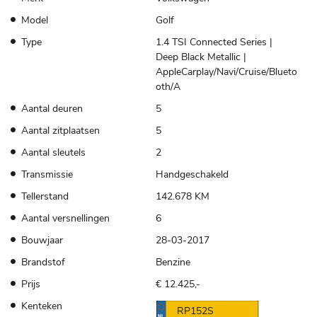
Model
Golf
Type
1.4 TSI Connected Series |
Deep Black Metallic |
AppleCarplay/Navi/Cruise/Blueto
oth/A
Aantal deuren
5
Aantal zitplaatsen
5
Aantal sleutels
2
Transmissie
Handgeschakeld
Tellerstand
142.678 KM
Aantal versnellingen
6
Bouwjaar
28-03-2017
Brandstof
Benzine
Prijs
€ 12.425,-
Kenteken
RP152S