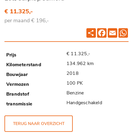
€ 11.325,-
per maand € 196,-
Deel
Facebook
Email
Wh
€ 11.325,-
134.962 km
2018
100 PK
Benzine
Handgeschakeld
TERUG NAAR OVERZICHT