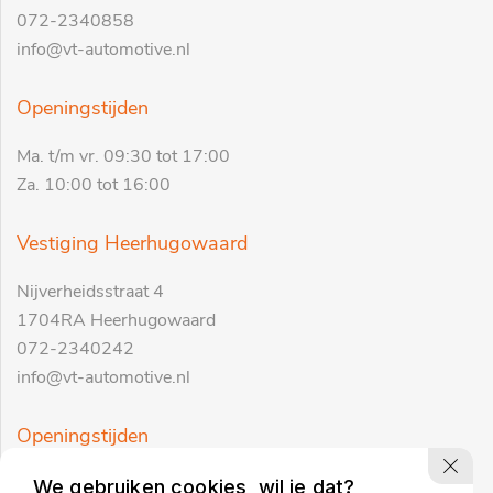
072-2340858
info@vt-automotive.nl
Openingstijden
Ma. t/m vr. 09:30 tot 17:00
Za. 10:00 tot 16:00
Vestiging Heerhugowaard
Nijverheidsstraat 4
1704RA Heerhugowaard
072-2340242
info@vt-automotive.nl
Openingstijden
Ma. t/m vr. 09:30 tot 17:00
We gebruiken cookies, wil je dat?