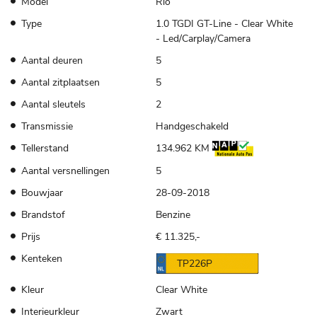
Model
Rio
Type
1.0 TGDI GT-Line - Clear White
- Led/Carplay/Camera
Aantal deuren
5
Aantal zitplaatsen
5
Aantal sleutels
2
Transmissie
Handgeschakeld
Tellerstand
134.962 KM
Aantal versnellingen
5
Bouwjaar
28-09-2018
Brandstof
Benzine
Prijs
€ 11.325,-
Kenteken
TP226P
Kleur
Clear White
Interieurkleur
Zwart