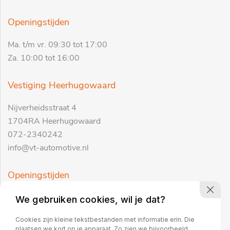
Openingstijden
Ma. t/m vr. 09:30 tot 17:00
Za. 10:00 tot 16:00
Vestiging Heerhugowaard
Nijverheidsstraat 4
1704RA Heerhugowaard
072-2340242
info@vt-automotive.nl
Openingstijden
Ma. t/m vr. 09:30 tot 17:00
We gebruiken cookies, wil je dat?
Za. 10:00 tot 16:00
Cookies zijn kleine tekstbestanden met informatie erin. Die
plaatsen we kort op je apparaat. Zo zien we bijvoorbeeld