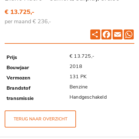
€ 13.725,-
per maand € 236,-
Deel
Facebook
Email
Wh
€ 13.725,-
2018
131 PK
Benzine
Handgeschakeld
TERUG NAAR OVERZICHT