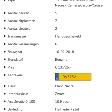
Type
1.2 PureTech Allure - Blanc
Nacre - Camera/Carplay/Cruise
Aantal deuren
5
Aantal zitplaatsen
7
Aantal sleutels
2
Transmissie
Handgeschakeld
Aantal versnellingen
6
Bouwjaar
16-02-2018
Brandstof
Benzine
Prijs
€ 13.725,-
Kenteken
RV375V
Kleur
Blanc Nacré
Interieurkleur
Zwart
Acceleratie 0-100
10.9 sec.
Bekleding
Half leder / stof