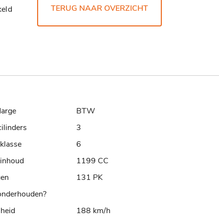
TERUG NAAR OVERZICHT
eld
arge
BTW
cilinders
3
klasse
6
rinhoud
1199 CC
gen
131 PK
nderhouden?
lheid
188 km/h