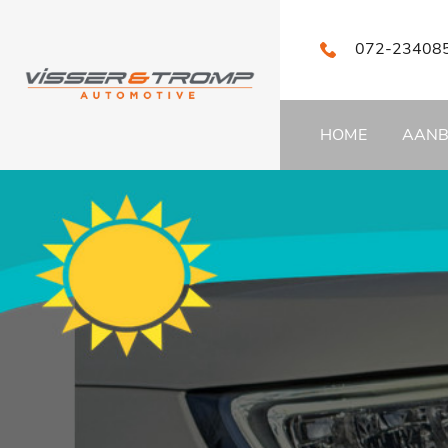
072-23408
HOME
AAN