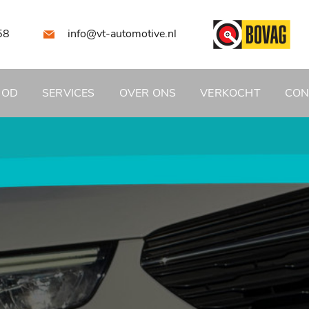
58
info@vt-automotive.nl
BOD
SERVICES
OVER ONS
VERKOCHT
CON