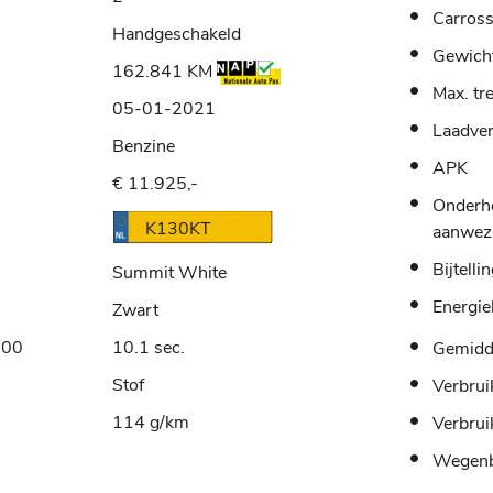
Carross
Handgeschakeld
Gewich
162.841 KM
Max. tr
05-01-2021
Laadve
Benzine
APK
€ 11.925,-
Onderh
K130KT
aanwez
Bijtelli
Summit White
Energie
Zwart
100
10.1 sec.
Gemidde
Stof
Verbrui
114 g/km
Verbrui
Wegenb