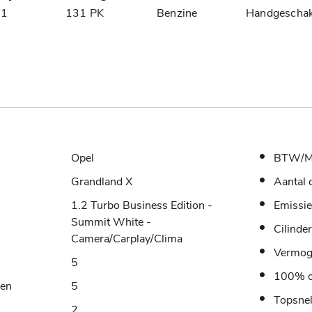
21
131 PK
Benzine
Handgeschak
Opel
BTW/M
Grandland X
Aantal 
1.2 Turbo Business Edition -
Emissie
Summit White -
Cilinde
Camera/Carplay/Clima
Vermo
5
100% o
sen
5
Topsne
2