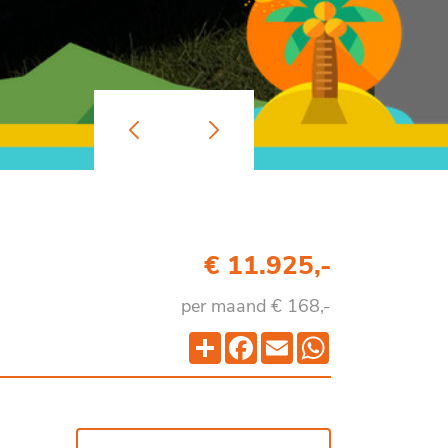
€ 11.925,-
per maand € 168,-
Deel
Facebook
Email
WhatsApp