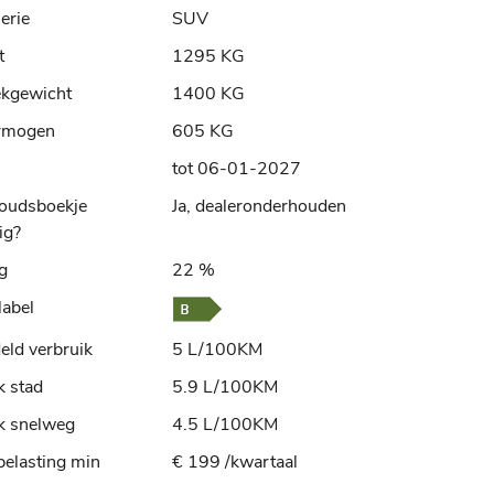
erie
SUV
t
1295 KG
ekgewicht
1400 KG
rmogen
605 KG
tot 06-01-2027
oudsboekje
Ja, dealeronderhouden
ig?
ng
22 %
label
ld verbruik
5 L/100KM
k stad
5.9 L/100KM
k snelweg
4.5 L/100KM
elasting min
€ 199 /kwartaal