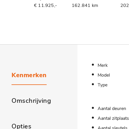
€ 11.925,-
162.841 km
20
Merk
Kenmerken
Model
Type
Omschrijving
Aantal deuren
Aantal zitplaat
Opties
Aantal sleutels