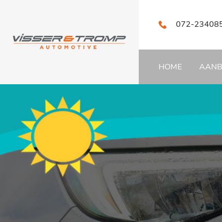
072-23408
HOME
AAN