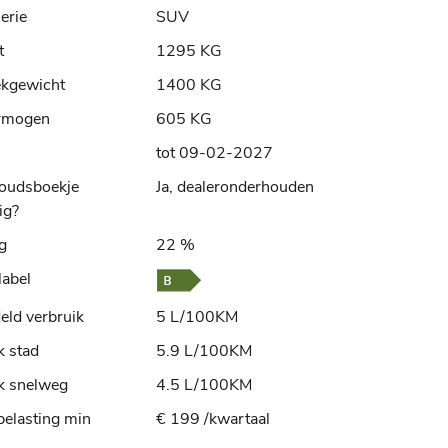
erie
SUV
t
1295 KG
ekgewicht
1400 KG
rmogen
605 KG
tot 09-02-2027
oudsboekje
Ja, dealeronderhouden
ig?
ng
22 %
label
ld verbruik
5 L/100KM
k stad
5.9 L/100KM
k snelweg
4.5 L/100KM
elasting min
€ 199 /kwartaal