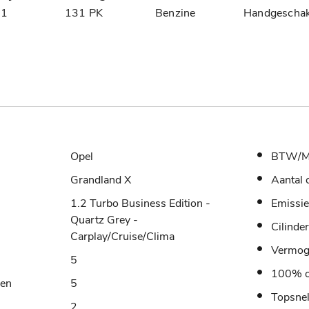
21
131 PK
Benzine
Handgeschak
Opel
BTW/M
Grandland X
Aantal 
1.2 Turbo Business Edition -
Emissie
Quartz Grey -
Cilinde
Carplay/Cruise/Clima
Vermo
5
100% o
sen
5
Topsne
2