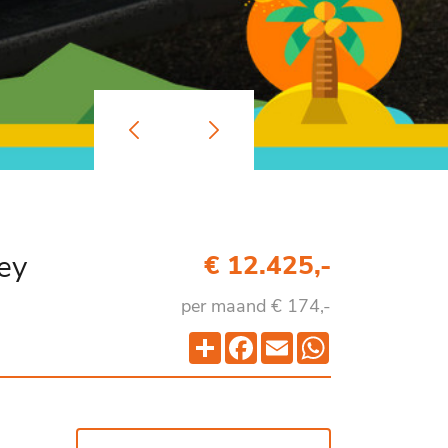
ey
€ 12.425,-
per maand € 174,-
Deel
Facebook
Email
WhatsApp