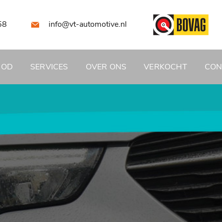
58
info@vt-automotive.nl
BOD
SERVICES
OVER ONS
VERKOCHT
CON