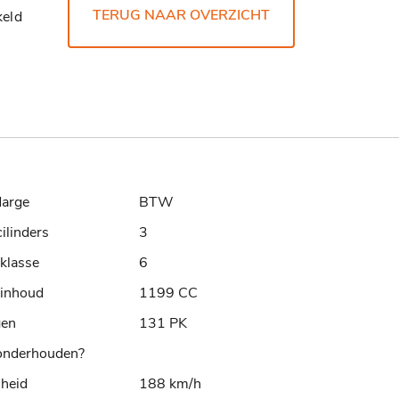
TERUG NAAR OVERZICHT
eld
arge
BTW
cilinders
3
klasse
6
rinhoud
1199 CC
gen
131 PK
nderhouden?
lheid
188 km/h