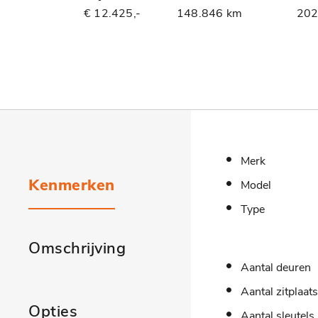
€ 12.425,-
148.846 km
20
Merk
Kenmerken
Model
Type
Omschrijving
Aantal deuren
Aantal zitplaat
Opties
Aantal sleutels