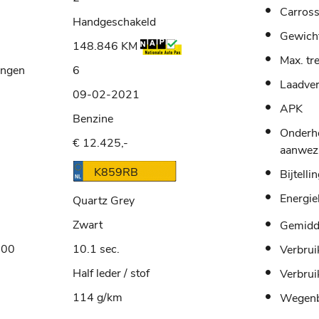
Carross
Handgeschakeld
Gewich
148.846 KM
Max. tr
ingen
6
Laadve
09-02-2021
APK
Benzine
Onderh
€ 12.425,-
aanwez
K859RB
Bijtelli
Energie
Quartz Grey
Zwart
Gemidde
100
10.1 sec.
Verbrui
Half leder / stof
Verbrui
114 g/km
Wegenb