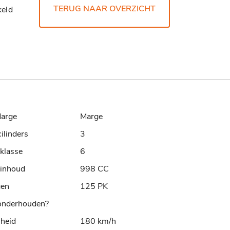
TERUG NAAR OVERZICHT
eld
arge
Marge
cilinders
3
klasse
6
rinhoud
998 CC
gen
125 PK
nderhouden?
lheid
180 km/h