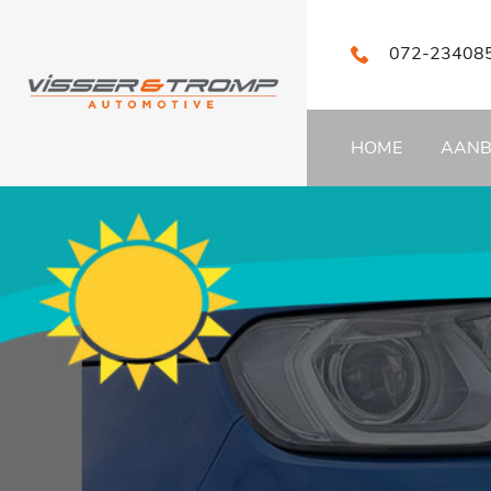
072-23408
HOME
AAN