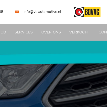
58
info@vt-automotive.nl
BOD
SERVICES
OVER ONS
VERKOCHT
CON