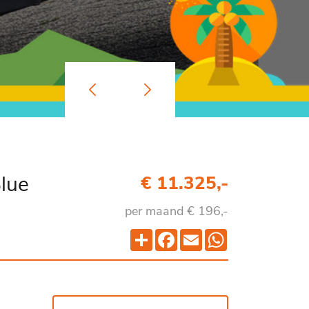
lue
€ 11.325,-
per maand € 196,-
Deel
Facebook
Email
WhatsApp