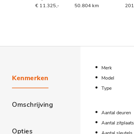
€ 11.325,-
50.804 km
20
Merk
Kenmerken
Model
Type
Omschrijving
Aantal deuren
Aantal zitplaat
Opties
Aantal sleutels