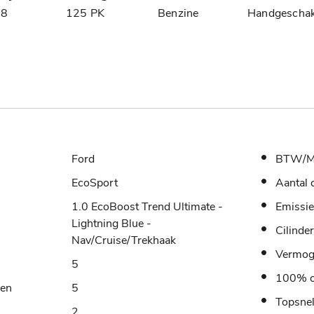
18
125 PK
Benzine
Handgeschak
Ford
BTW/M
EcoSport
Aantal 
1.0 EcoBoost Trend Ultimate -
Emissie
Lightning Blue -
Cilinde
Nav/Cruise/Trekhaak
Vermo
5
100% o
sen
5
Topsne
2