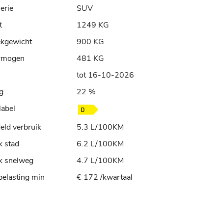
erie
SUV
t
1249 KG
ekgewicht
900 KG
rmogen
481 KG
tot 16-10-2026
ng
22 %
label
ld verbruik
5.3 L/100KM
k stad
6.2 L/100KM
k snelweg
4.7 L/100KM
elasting min
€ 172 /kwartaal