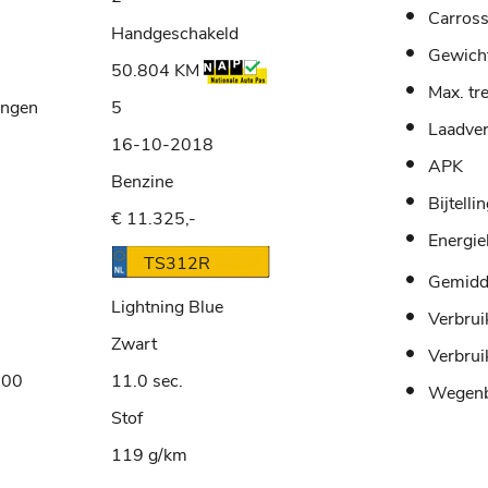
Carross
Handgeschakeld
Gewich
50.804 KM
Max. tr
ingen
5
Laadve
16-10-2018
APK
Benzine
Bijtelli
€ 11.325,-
Energie
TS312R
Gemidde
Lightning Blue
Verbrui
Zwart
Verbrui
100
11.0 sec.
Wegenb
Stof
119 g/km