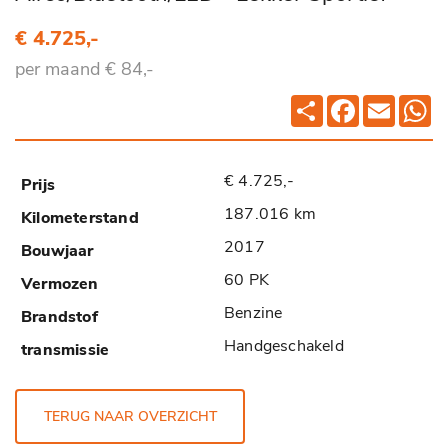
€ 4.725,-
per maand € 84,-
Deel
Facebook
Email
Wh
€ 4.725,-
187.016 km
2017
60 PK
Benzine
Handgeschakeld
TERUG NAAR OVERZICHT