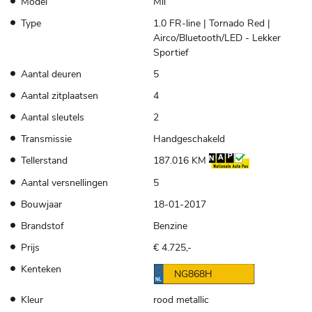
Model
Mii
Type
1.0 FR-line | Tornado Red |
Airco/Bluetooth/LED - Lekker
Sportief
Aantal deuren
5
Aantal zitplaatsen
4
Aantal sleutels
2
Transmissie
Handgeschakeld
Tellerstand
187.016 KM
Aantal versnellingen
5
Bouwjaar
18-01-2017
Brandstof
Benzine
Prijs
€ 4.725,-
Kenteken
NG868H
Kleur
rood metallic