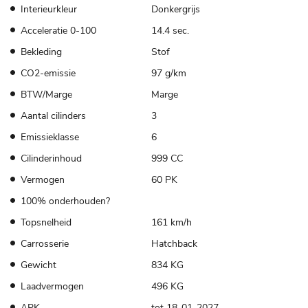
Interieurkleur
Donkergrijs
Acceleratie 0-100
14.4 sec.
Bekleding
Stof
CO2-emissie
97 g/km
BTW/Marge
Marge
Aantal cilinders
3
Emissieklasse
6
Cilinderinhoud
999 CC
Vermogen
60 PK
100% onderhouden?
Topsnelheid
161 km/h
Carrosserie
Hatchback
Gewicht
834 KG
Laadvermogen
496 KG
APK
tot 18-01-2027