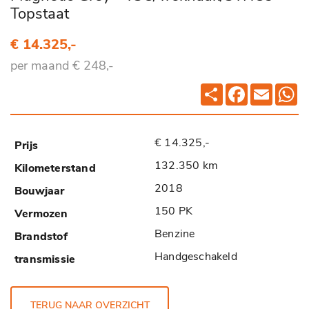
Topstaat
€ 14.325,-
per maand € 248,-
Deel
Facebook
Email
Wh
€ 14.325,-
132.350 km
2018
150 PK
Benzine
Handgeschakeld
TERUG NAAR OVERZICHT