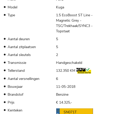
Model
Kuga
Type
1.5 EcoBoost ST Line -
Magnetic Grey -
TSC/Trekhaak/SYNC3 -
Topstaat
Aantal deuren
5
Aantal zitplaatsen
5
Aantal sleutels
2
Transmissie
Handgeschakeld
Tellerstand
132.350 KM
Aantal versnellingen
6
Bouwjaar
11-05-2018
Brandstof
Benzine
Prijs
€ 14.325,-
Kenteken
SN071T