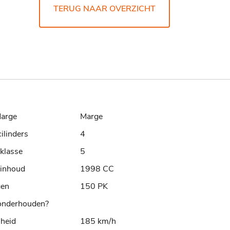
TERUG NAAR OVERZICHT
arge
Marge
cilinders
4
klasse
5
rinhoud
1998 CC
gen
150 PK
nderhouden?
lheid
185 km/h