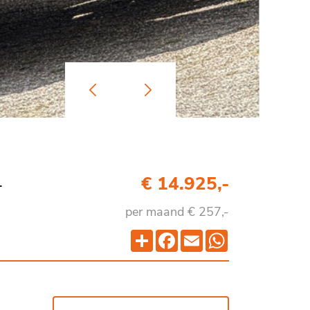
-
€ 14.925,-
per maand € 257,-
Deel
Facebook
Email
WhatsApp