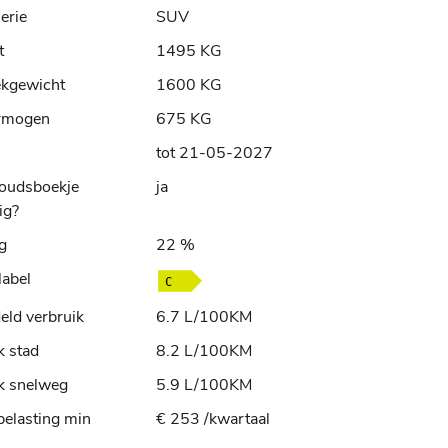
erie
SUV
t
1495 KG
ekgewicht
1600 KG
rmogen
675 KG
tot 21-05-2027
oudsboekje
ja
ig?
ng
22 %
label
ld verbruik
6.7 L/100KM
k stad
8.2 L/100KM
k snelweg
5.9 L/100KM
elasting min
€ 253 /kwartaal