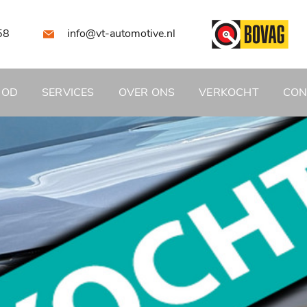
58
info@vt-automotive.nl
BOD
SERVICES
OVER ONS
VERKOCHT
CON