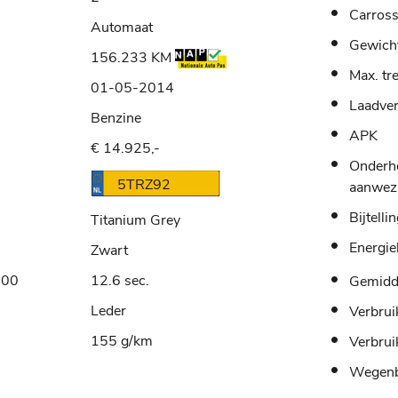
Carross
Automaat
Gewich
156.233 KM
Max. tr
01-05-2014
Laadve
Benzine
APK
€ 14.925,-
Onderh
5TRZ92
aanwez
Bijtelli
Titanium Grey
Energie
Zwart
100
12.6 sec.
Gemidde
Leder
Verbrui
155 g/km
Verbrui
Wegenb