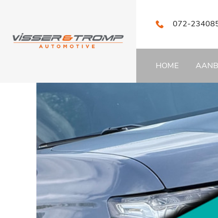
072-23408
HOME
AAN