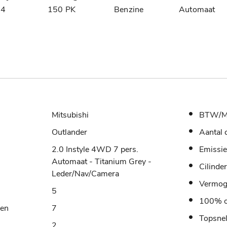
14
150 PK
Benzine
Automaat
Mitsubishi
BTW/M
Outlander
Aantal 
2.0 Instyle 4WD 7 pers.
Emissie
Automaat - Titanium Grey -
Cilinde
Leder/Nav/Camera
Vermo
5
100% o
sen
7
Topsne
2