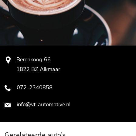
Berenkoog 66
1822 BZ Alkmaar
072-2340858
info@vt-automotive.nl
Gerelateerde auto’s