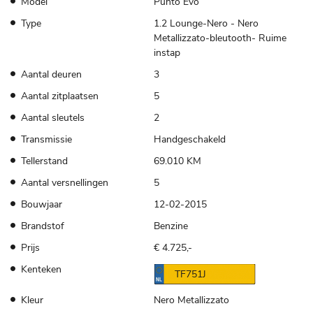
Model
Punto Evo
Type
1.2 Lounge-Nero - Nero
Metallizzato-bleutooth- Ruime
instap
Aantal deuren
3
Aantal zitplaatsen
5
Aantal sleutels
2
Transmissie
Handgeschakeld
Tellerstand
69.010 KM
Aantal versnellingen
5
Bouwjaar
12-02-2015
Brandstof
Benzine
Prijs
€ 4.725,-
Kenteken
TF751J
Kleur
Nero Metallizzato