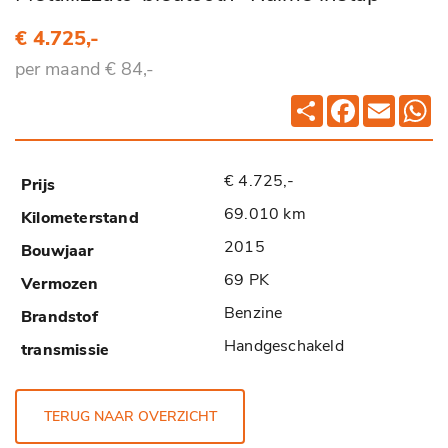
€ 4.725,-
per maand € 84,-
Deel
Facebook
Email
Wh
€ 4.725,-
69.010 km
2015
69 PK
Benzine
Handgeschakeld
TERUG NAAR OVERZICHT