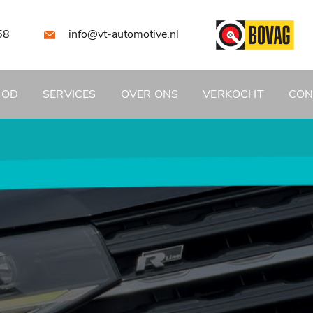
58
info@vt-automotive.nl
BOD
SERVICES
OVER ONS
VERKOCHT
CON