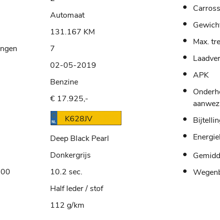
Carross
Automaat
Gewich
131.167 KM
Max. tr
ingen
7
Laadve
02-05-2019
APK
Benzine
Onderh
€ 17.925,-
aanwez
K628JV
Bijtelli
Energie
Deep Black Pearl
Donkergrijs
Gemidde
100
10.2 sec.
Wegenb
Half leder / stof
112 g/km