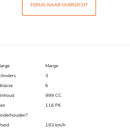
TERUG NAAR OVERZICHT
arge
Marge
cilinders
3
klasse
6
rinhoud
999 CC
gen
116 PK
nderhouden?
lheid
193 km/h