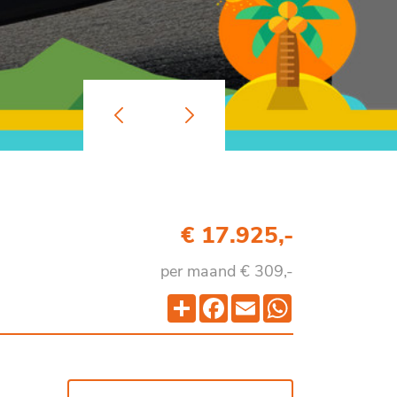
€ 17.925,-
per maand € 309,-
Deel
Facebook
Email
WhatsApp