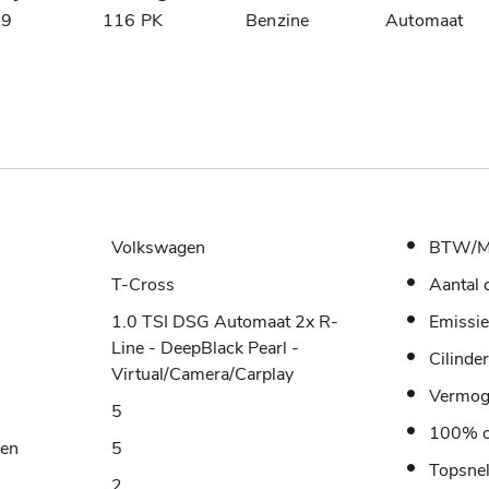
19
116 PK
Benzine
Automaat
Volkswagen
BTW/M
T-Cross
Aantal 
1.0 TSI DSG Automaat 2x R-
Emissie
Line - DeepBlack Pearl -
Cilinde
Virtual/Camera/Carplay
Vermo
5
100% o
sen
5
Topsne
2