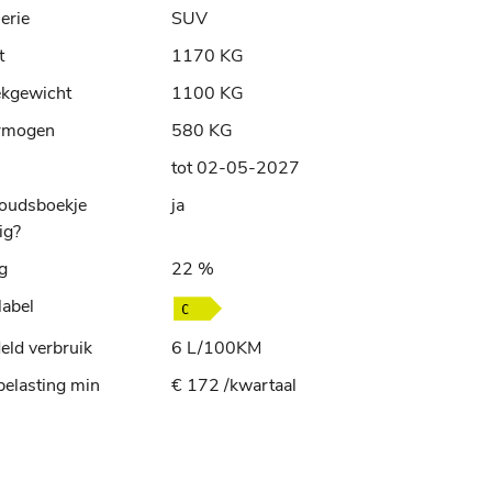
erie
SUV
t
1170 KG
ekgewicht
1100 KG
rmogen
580 KG
tot 02-05-2027
oudsboekje
ja
ig?
ng
22 %
label
ld verbruik
6 L/100KM
elasting min
€ 172 /kwartaal