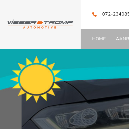
072-23408
HOME
AAN