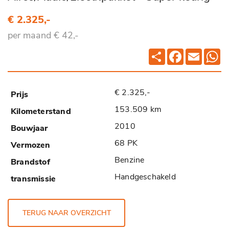
€ 2.325,-
per maand € 42,-
Deel
Facebook
Email
Wh
€ 2.325,-
153.509 km
2010
68 PK
Benzine
Handgeschakeld
TERUG NAAR OVERZICHT