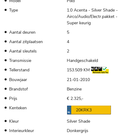
Model
Pixo
Type
1.0 Acenta - Silver Shade -
Airco/Audio/Electr.pakket -
Super keurig
Aantal deuren
5
Aantal zitplaatsen
4
Aantal sleutels
2
Transmissie
Handgeschakeld
Tellerstand
153.509 KM
Bouwjaar
21-01-2010
Brandstof
Benzine
Prijs
€ 2.325,-
Kenteken
20KRK3
Kleur
Silver Shade
Interieurkleur
Donkergrijs