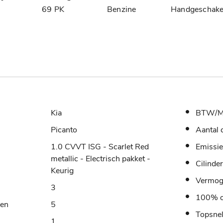
3
69 PK
Benzine
Handgeschake
Kia
BTW/M
Picanto
Aantal 
1.0 CVVT ISG - Scarlet Red
Emissie
metallic - Electrisch pakket -
Cilinde
Keurig
Vermo
3
100% o
sen
5
Topsne
1