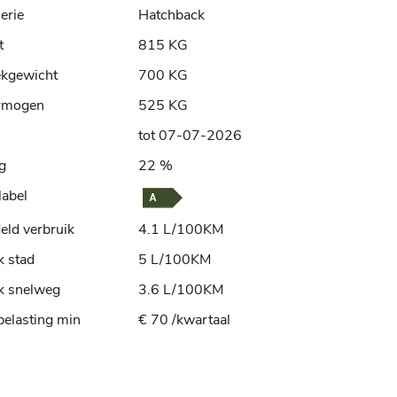
erie
Hatchback
t
815 KG
ekgewicht
700 KG
rmogen
525 KG
tot 07-07-2026
ng
22 %
label
ld verbruik
4.1 L/100KM
k stad
5 L/100KM
k snelweg
3.6 L/100KM
elasting min
€ 70 /kwartaal