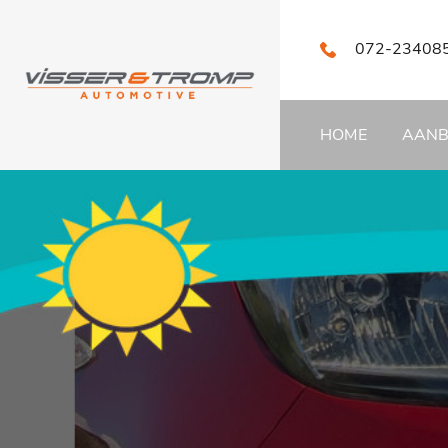
072-23408
HOME
AAN