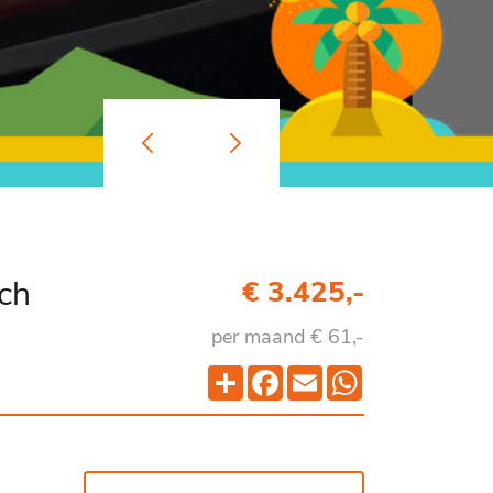
sch
€ 3.425,-
per maand € 61,-
Deel
Facebook
Email
WhatsApp