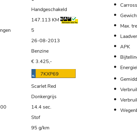
Carross
Handgeschakeld
Gewich
147.113 KM
Max. tr
ingen
5
Laadve
26-08-2013
APK
Benzine
Bijtelli
€ 3.425,-
Energie
7KXP69
Gemidde
Scarlet Red
Verbrui
Donkergrijs
Verbrui
100
14.4 sec.
Wegenb
Stof
95 g/km