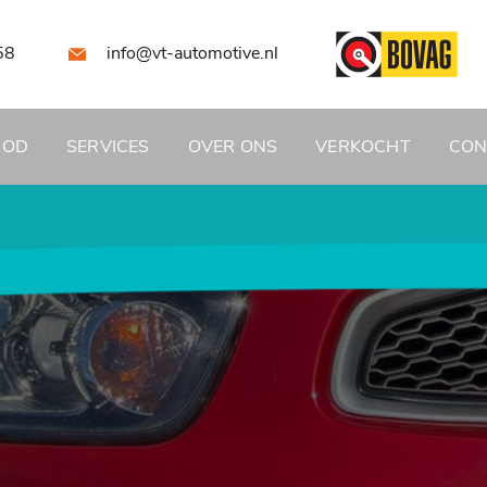
58
info@vt-automotive.nl
BOD
SERVICES
OVER ONS
VERKOCHT
CON