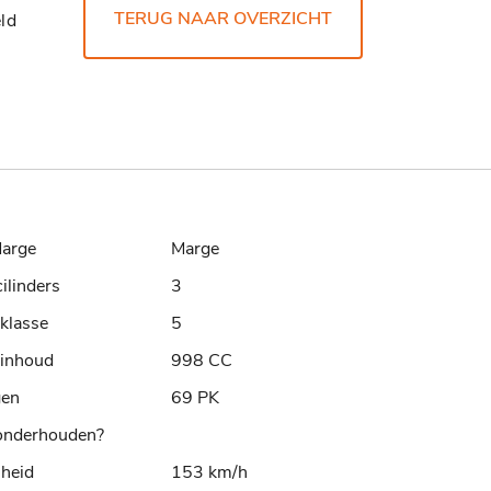
TERUG NAAR OVERZICHT
ld
arge
Marge
cilinders
3
klasse
5
rinhoud
998 CC
gen
69 PK
nderhouden?
lheid
153 km/h