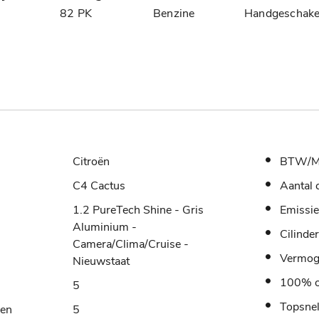
8
82 PK
Benzine
Handgeschake
Citroën
BTW/M
C4 Cactus
Aantal 
1.2 PureTech Shine - Gris
Emissie
Aluminium -
Cilinde
Camera/Clima/Cruise -
Vermo
Nieuwstaat
100% o
5
Topsne
sen
5