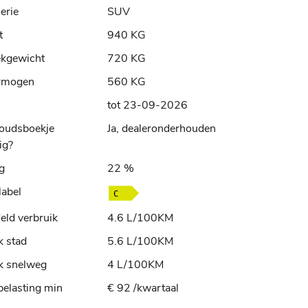
erie
SUV
t
940 KG
ekgewicht
720 KG
rmogen
560 KG
tot 23-09-2026
oudsboekje
Ja, dealeronderhouden
ig?
ng
22 %
label
ld verbruik
4.6 L/100KM
k stad
5.6 L/100KM
k snelweg
4 L/100KM
elasting min
€ 92 /kwartaal