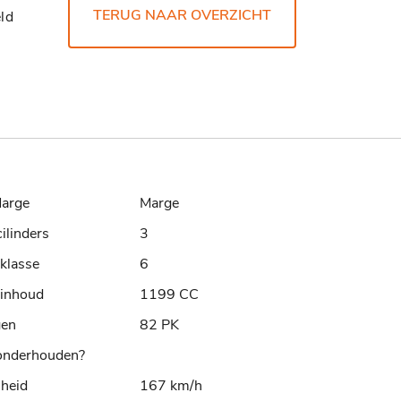
TERUG NAAR OVERZICHT
ld
arge
Marge
cilinders
3
klasse
6
rinhoud
1199 CC
gen
82 PK
nderhouden?
lheid
167 km/h