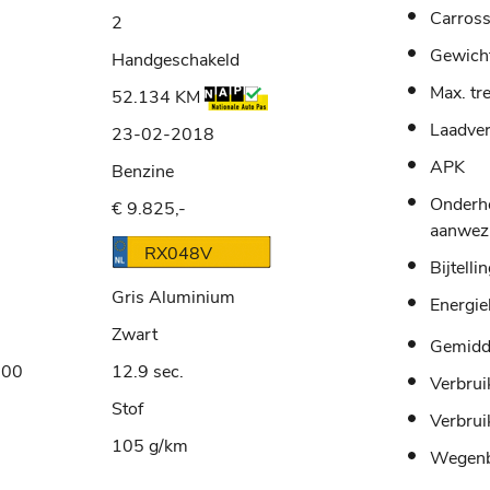
Carross
2
Gewich
Handgeschakeld
Max. tr
52.134 KM
Laadve
23-02-2018
APK
Benzine
Onderh
€ 9.825,-
aanwez
RX048V
Bijtelli
Gris Aluminium
Energie
Zwart
Gemidde
100
12.9 sec.
Verbrui
Stof
Verbrui
105 g/km
Wegenb