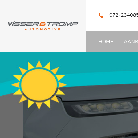
072-23408
HOME
AAN