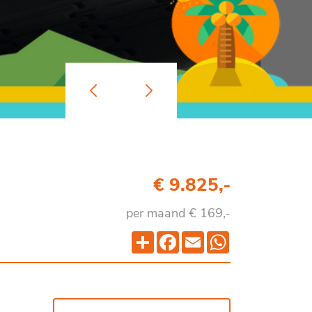
-
€ 9.825,-
per maand € 169,-
Deel
Facebook
Email
WhatsApp