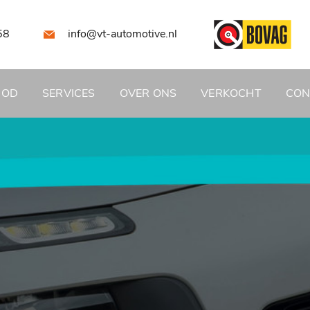
58
info@vt-automotive.nl
BOD
SERVICES
OVER ONS
VERKOCHT
CON