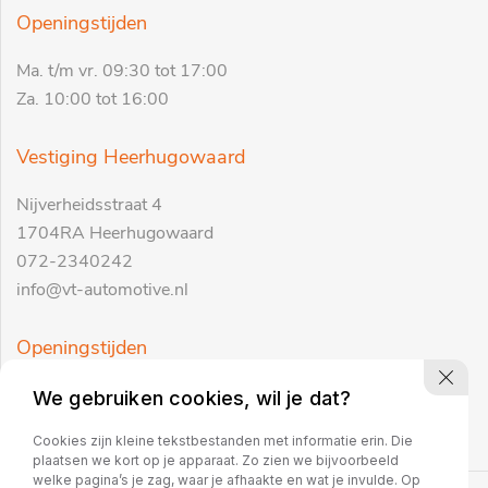
Openingstijden
Ma. t/m vr. 09:30 tot 17:00
Za. 10:00 tot 16:00
Vestiging Heerhugowaard
Nijverheidsstraat 4
1704RA Heerhugowaard
072-2340242
info@vt-automotive.nl
Openingstijden
Ma. t/m vr. 09:30 tot 17:00
We gebruiken cookies, wil je dat?
Za. 10:00 tot 16:00
Cookies zijn kleine tekstbestanden met informatie erin. Die
plaatsen we kort op je apparaat. Zo zien we bijvoorbeeld
welke pagina’s je zag, waar je afhaakte en wat je invulde. Op