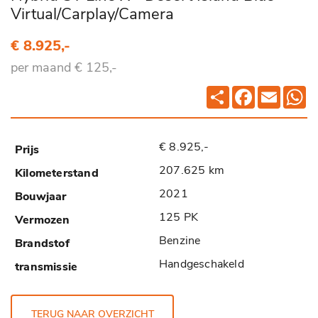
Virtual/Carplay/Camera
€ 8.925,-
per maand € 125,-
Deel
Facebook
Email
Wh
€ 8.925,-
207.625 km
2021
125 PK
Benzine
Handgeschakeld
TERUG NAAR OVERZICHT