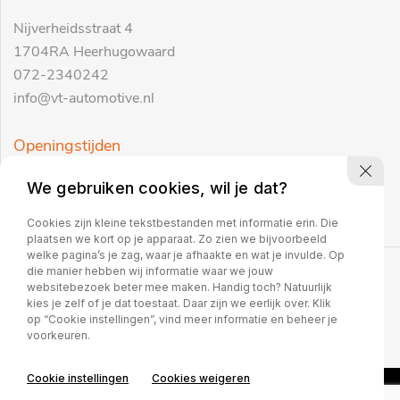
Nijverheidsstraat 4
1704RA Heerhugowaard
072-2340242
info@vt-automotive.nl
Openingstijden
Ma. t/m vr. 09:30 tot 17:00
We gebruiken cookies, wil je dat?
Za. 10:00 tot 16:00
Cookies zijn kleine tekstbestanden met informatie erin. Die
plaatsen we kort op je apparaat. Zo zien we bijvoorbeeld
welke pagina’s je zag, waar je afhaakte en wat je invulde. Op
die manier hebben wij informatie waar we jouw
Copyright 2026
websitebezoek beter mee maken. Handig toch? Natuurlijk
kies je zelf of je dat toestaat. Daar zijn we eerlijk over. Klik
op “Cookie instellingen”, vind meer informatie en beheer je
voorkeuren.
Cookie instellingen
Cookies weigeren