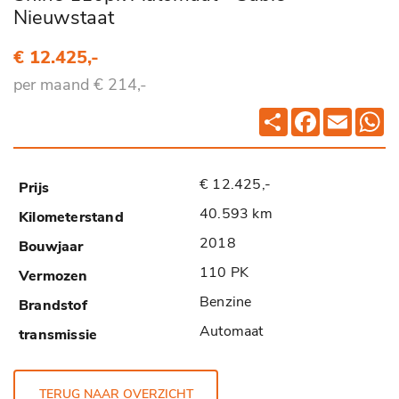
Nieuwstaat
€ 12.425,-
per maand € 214,-
Deel
Facebook
Email
Wh
€ 12.425,-
40.593 km
2018
110 PK
Benzine
Automaat
TERUG NAAR OVERZICHT