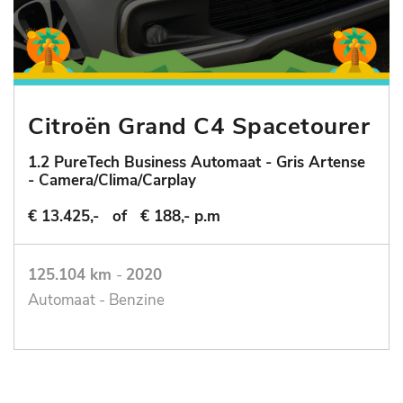
Citroën Grand C4 Spacetourer
1.2 PureTech Business Automaat - Gris Artense
- Camera/Clima/Carplay
€ 13.425,-
of
€ 188,- p.m
125.104 km
-
2020
Automaat - Benzine