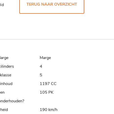
TERUG NAAR OVERZICHT
ld
arge
Marge
cilinders
4
klasse
5
rinhoud
1197 CC
gen
105 PK
nderhouden?
lheid
190 km/h