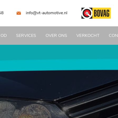
58
info@vt-automotive.nl
BOD
SERVICES
OVER ONS
VERKOCHT
CON