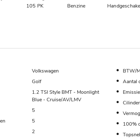
1
105 PK
Benzine
Handgeschake
Volkswagen
BTW/M
Golf
Aantal 
1.2 TSI Style BMT - Moonlight
Emissie
Blue - Cruise/AV/LMV
Cilinde
5
Vermo
sen
5
100% o
2
Topsne