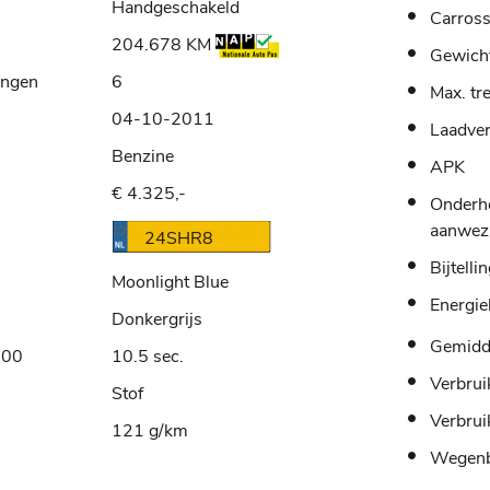
Handgeschakeld
Carross
204.678 KM
Gewich
ingen
6
Max. tr
04-10-2011
Laadve
Benzine
APK
€ 4.325,-
Onderh
aanwez
24SHR8
Bijtelli
Moonlight Blue
Energie
Donkergrijs
Gemidde
100
10.5 sec.
Verbrui
Stof
Verbrui
121 g/km
Wegenb