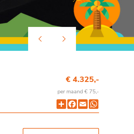
€ 4.325,-
per maand € 75,-
Deel
Facebook
Email
WhatsApp