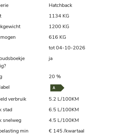
erie
Hatchback
t
1134 KG
ekgewicht
1200 KG
rmogen
616 KG
tot 04-10-2026
oudsboekje
ja
ig?
ng
20 %
label
ld verbruik
5.2 L/100KM
k stad
6.5 L/100KM
k snelweg
4.5 L/100KM
elasting min
€ 145 /kwartaal