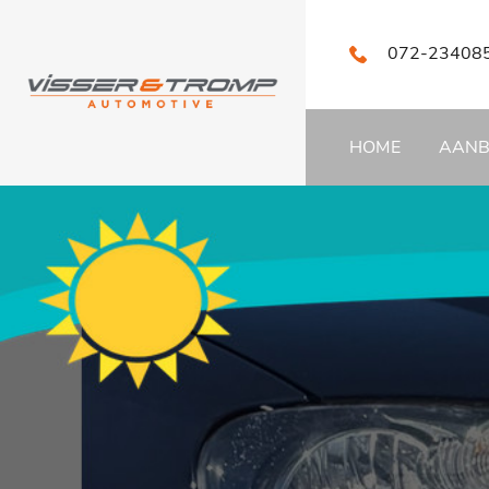
072-23408
HOME
AAN