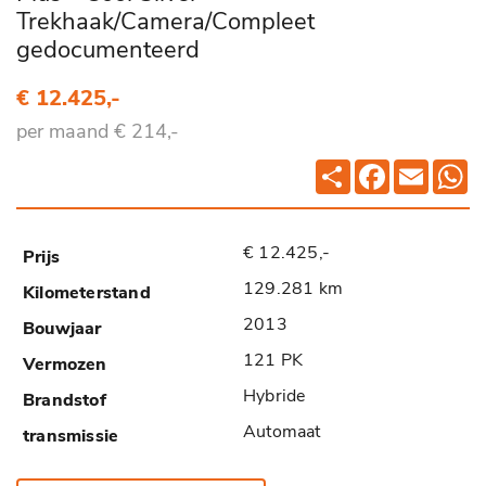
Trekhaak/Camera/Compleet
gedocumenteerd
€ 12.425,-
per maand € 214,-
Deel
Facebook
Email
Wh
€ 12.425,-
129.281 km
2013
121 PK
Hybride
Automaat