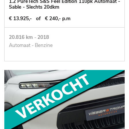
1.2 PureTech S&S Feel Edition 110pk Automaat -
Sable - Slechts 20dkm
€ 13.925,-
of
€ 240,- p.m
20.816 km
-
2018
Automaat - Benzine