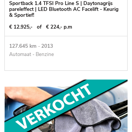
Sportback 1.4 TFSI Pro Line S | Daytonagrijs
pareleffect | LED Bluetooth AC Facelift - Keurig
& Sportief!
€ 12.925,-
of
€ 224,- p.m
127.645 km
-
2013
Automaat - Benzine