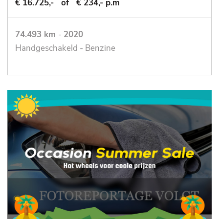
€ 16.725,-
of
€ 234,- p.m
74.493 km
-
2020
Handgeschakeld - Benzine