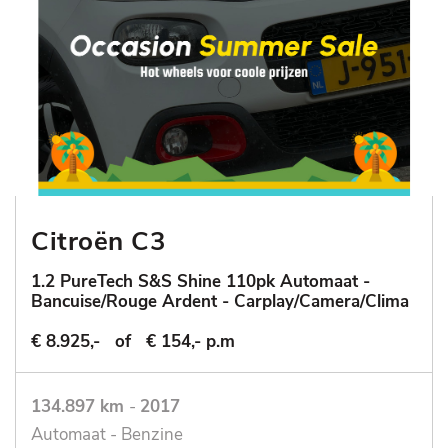
Citroën C3
1.2 PureTech S&S Shine 110pk Automaat -
Bancuise/Rouge Ardent - Carplay/Camera/Clima
€ 8.925,-
of
€ 154,- p.m
134.897 km
-
2017
Automaat - Benzine