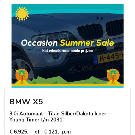
BMW X5
3.0i Automaat - Titan Silber/Dakota leder -
Young Timer t/m 2031!
€ 6.925,-
of
€ 121,- p.m