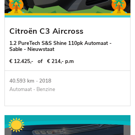
Citroën C3 Aircross
1.2 PureTech S&S Shine 110pk Automaat -
Sable - Nieuwstaat
€ 12.425,-
of
€ 214,- p.m
40.593 km
-
2018
Automaat - Benzine