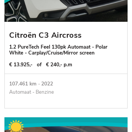
Citroën C3 Aircross
1.2 PureTech Feel 130pk Automaat - Polar
White - Carplay/Cruise/Mirror screen
€ 13.925,-
of
€ 240,- p.m
107.461 km
-
2022
Automaat - Benzine