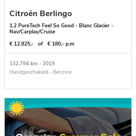
Citroën Berlingo
1.2 PureTech Feel So Good - Blanc Glacier -
Nav/Carplay/Cruise
€ 12.825,-
of
€ 180,- p.m
132.794 km
-
2019
Handgeschakeld - Benzine