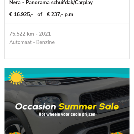
Nera - Panorama schuifdak/Carplay
€ 16.925,-
of
€ 237,- p.m
75.522 km
-
2021
Automaat - Benzine