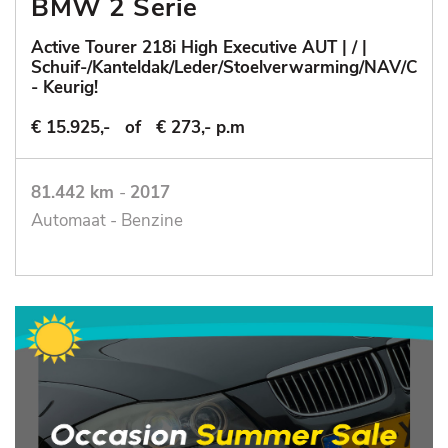
BMW 2 Serie
Active Tourer 218i High Executive AUT | / |
Schuif-/Kanteldak/Leder/Stoelverwarming/NAV/Cruis
- Keurig!
€ 15.925,-
of
€ 273,- p.m
81.442 km
-
2017
Automaat - Benzine