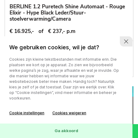
BERLINE 1.2 Puretech Shine Automaat - Rouge
Elixir - Hype Black Leder/Stuur-
stoelverwarming/Camera
€ 16.925,-
of
€ 237,- p.m
We gebruiken cookies, wil je dat?
77.218 km
-
2022
Automaat - Benzine
Cookies zijn kleine tekstbestanden met informatie erin. Die
plaatsen we kort op je apparaat. Zo zien we bijvoorbeeld
welke pagina’s je zag, waar je afhaakte en wat je invulde. Op
die manier hebben wij informatie waar we jouw
websitebezoek beter mee maken. Handig toch? Natuurlijk
kies je zelf of je dat toestaat. Daar zijn we eerlijk over. Klik
op “Cookie instellingen”, vind meer informatie en beheer je
voorkeuren.
Cookie instellingen
Cookies weigeren
Ga akkoord