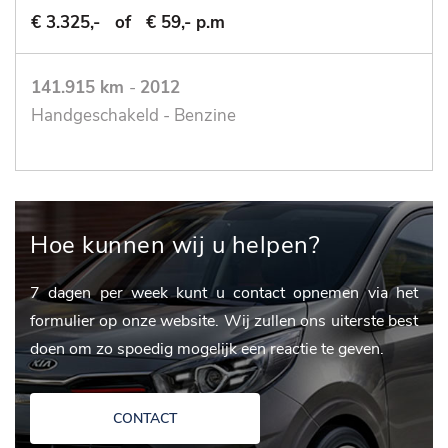
€ 3.325,-
of
€ 59,- p.m
141.915 km
-
2012
Handgeschakeld - Benzine
Hoe kunnen wij u helpen?
7 dagen per week kunt u contact opnemen via het
formulier op onze website. Wij zullen ons uiterste best
doen om zo spoedig mogelijk een reactie te geven.
CONTACT