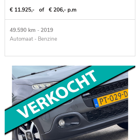
€ 11.925,-
of
€ 206,- p.m
49.590 km
-
2019
Automaat - Benzine