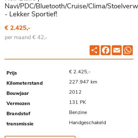
Navi/PDC/Bluetooth/Cruise/Clima/Stoelver
- Lekker Sportief!
€ 2.425,-
per maand € 42,-
Deel
Facebook
Email
Wh
€ 2.425,-
227.947 km
2012
131 PK
Benzine
Handgeschakeld