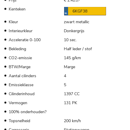
Prijs
€ 2.425,-
Kenteken
6KGF38
Kleur
zwart metallic
Interieurkleur
Donkergrijs
Acceleratie 0-100
10 sec.
Bekleding
Half leder / stof
CO2-emissie
145 g/km
BTW/Marge
Marge
Aantal cilinders
4
Emissieklasse
5
Cilinderinhoud
1397 CC
Vermogen
131 PK
100% onderhouden?
Topsnelheid
200 km/h
Carrosserie
Stationwagon