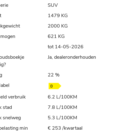
erie
SUV
t
1479 KG
ekgewicht
2000 KG
rmogen
621 KG
tot 14-05-2026
oudsboekje
Ja, dealeronderhouden
ig?
ng
22 %
label
ld verbruik
6.2 L/100KM
k stad
7.8 L/100KM
k snelweg
5.3 L/100KM
elasting min
€ 253 /kwartaal