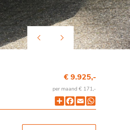
€ 9.925,-
per maand € 171,-
Deel
Facebook
Email
WhatsApp