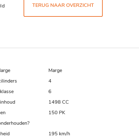
TERUG NAAR OVERZICHT
ld
arge
Marge
cilinders
4
klasse
6
rinhoud
1498 CC
gen
150 PK
nderhouden?
lheid
195 km/h