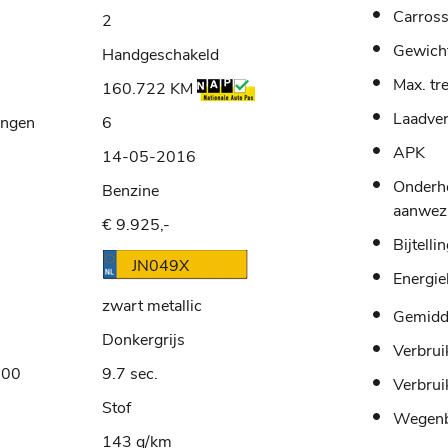
Carross
2
Gewich
Handgeschakeld
Max. tr
160.722 KM
Laadve
ingen
6
APK
14-05-2016
Onderh
Benzine
aanwez
€ 9.925,-
Bijtelli
JN049X
Energie
zwart metallic
Gemidde
Donkergrijs
Verbrui
100
9.7 sec.
Verbrui
Stof
Wegenb
143 g/km