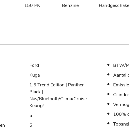
6
150 PK
Benzine
Handgeschake
Ford
BTW/M
Kuga
Aantal 
1.5 Trend Edition | Panther
Emissie
Black |
Cilinde
Nav/Bluetooth/Clima/Cruise -
Vermo
Keurig!
100% o
5
Topsne
sen
5