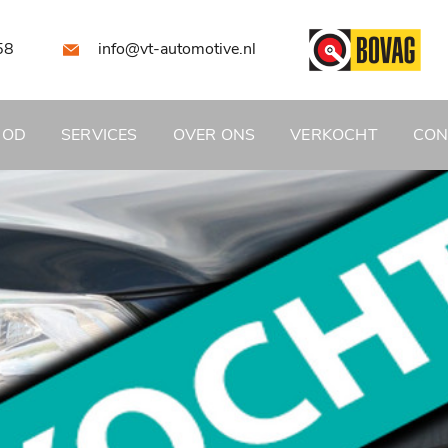
58
info@vt-automotive.nl
BOD
SERVICES
OVER ONS
VERKOCHT
CON