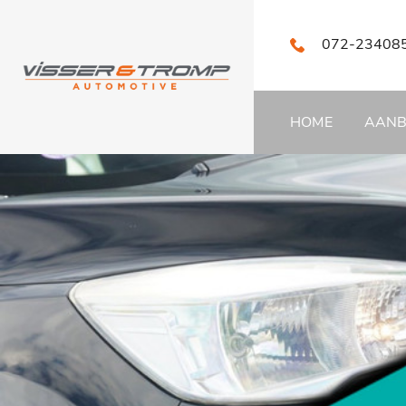
072-23408
HOME
AAN