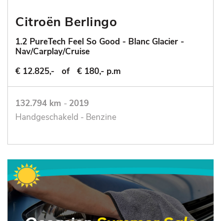
Citroën Berlingo
1.2 PureTech Feel So Good - Blanc Glacier -
Nav/Carplay/Cruise
€ 12.825,-
of
€ 180,- p.m
132.794 km
-
2019
Handgeschakeld - Benzine