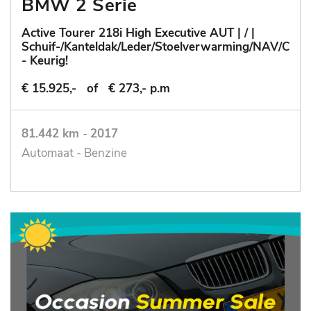
BMW 2 Serie
Active Tourer 218i High Executive AUT | / |
Schuif-/Kanteldak/Leder/Stoelverwarming/NAV/Cruis
- Keurig!
€ 15.925,-
of
€ 273,- p.m
81.442 km
-
2017
Automaat - Benzine