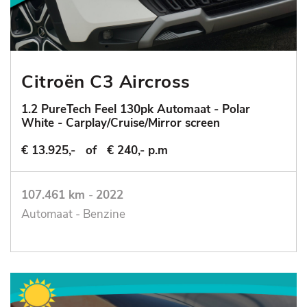
Citroën C3 Aircross
1.2 PureTech Feel 130pk Automaat - Polar
White - Carplay/Cruise/Mirror screen
€ 13.925,-
of
€ 240,- p.m
107.461 km
-
2022
Automaat - Benzine