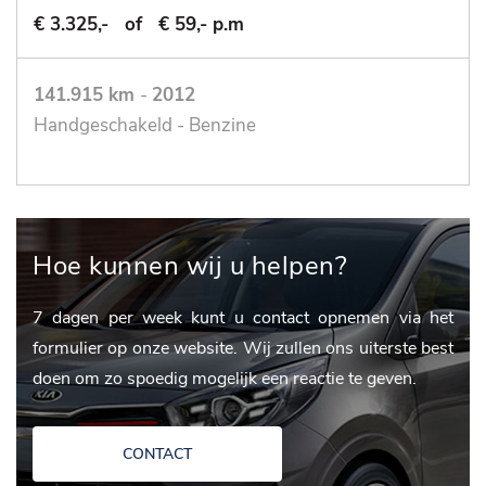
€ 3.325,-
of
€ 59,- p.m
141.915 km
-
2012
Handgeschakeld - Benzine
Hoe kunnen wij u helpen?
7 dagen per week kunt u contact opnemen via het
formulier op onze website. Wij zullen ons uiterste best
doen om zo spoedig mogelijk een reactie te geven.
CONTACT