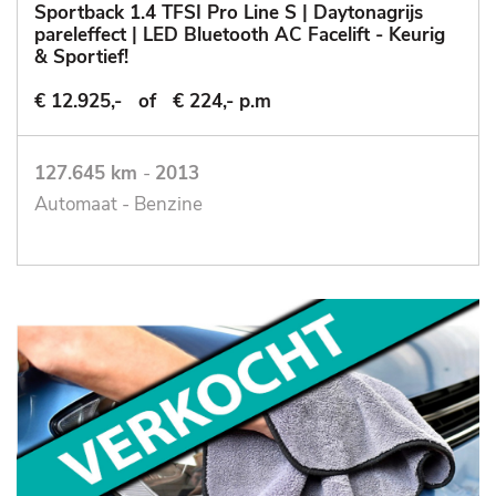
Sportback 1.4 TFSI Pro Line S | Daytonagrijs
pareleffect | LED Bluetooth AC Facelift - Keurig
& Sportief!
€ 12.925,-
of
€ 224,- p.m
127.645 km
-
2013
Automaat - Benzine