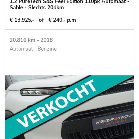
1.2 PureTech S&S Feel Edition 110pk Automaat -
Sable - Slechts 20dkm
€ 13.925,-
of
€ 240,- p.m
20.816 km
-
2018
Automaat - Benzine