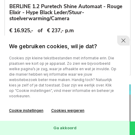
BERLINE 1.2 Puretech Shine Automaat - Rouge
Elixir - Hype Black Leder/Stuur-
stoelverwarming/Camera
€ 16.925,-
of
€ 237,- p.m
We gebruiken cookies, wil je dat?
77.218 km
-
2022
Automaat - Benzine
Cookies zijn kleine tekstbestanden met informatie erin. Die
plaatsen we kort op je apparaat. Zo zien we bijvoorbeeld
welke pagina’s je zag, waar je afhaakte en wat je invulde. Op
die manier hebben wij informatie waar we jouw
websitebezoek beter mee maken. Handig toch? Natuurlijk
kies je zelf of je dat toestaat. Daar zijn we eerlijk over. Klik
op “Cookie instellingen”, vind meer informatie en beheer je
voorkeuren.
Cookie instellingen
Cookies weigeren
Ga akkoord