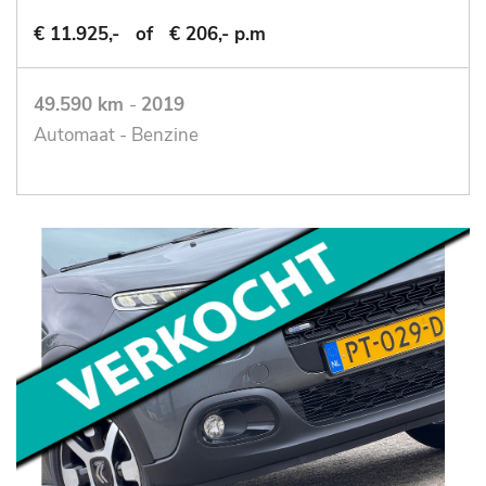
€ 11.925,-
of
€ 206,- p.m
49.590 km
-
2019
Automaat - Benzine