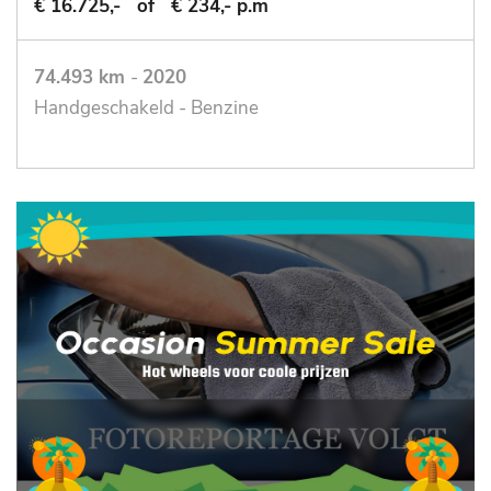
€ 16.725,-
of
€ 234,- p.m
74.493 km
-
2020
Handgeschakeld - Benzine