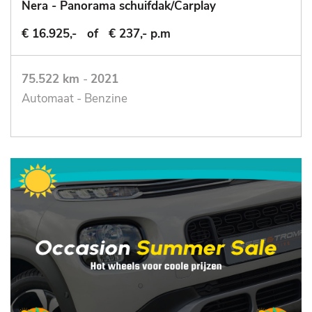
Nera - Panorama schuifdak/Carplay
€ 16.925,-
of
€ 237,- p.m
75.522 km
-
2021
Automaat - Benzine