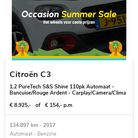
Citroën C3
1.2 PureTech S&S Shine 110pk Automaat -
Bancuise/Rouge Ardent - Carplay/Camera/Clima
€ 8.925,-
of
€ 154,- p.m
134.897 km
-
2017
Automaat - Benzine