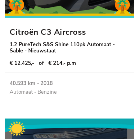
Citroën C3 Aircross
1.2 PureTech S&S Shine 110pk Automaat -
Sable - Nieuwstaat
€ 12.425,-
of
€ 214,- p.m
40.593 km
-
2018
Automaat - Benzine