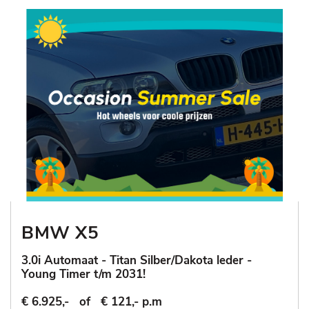
BMW X5
3.0i Automaat - Titan Silber/Dakota leder -
Young Timer t/m 2031!
€ 6.925,-
of
€ 121,- p.m