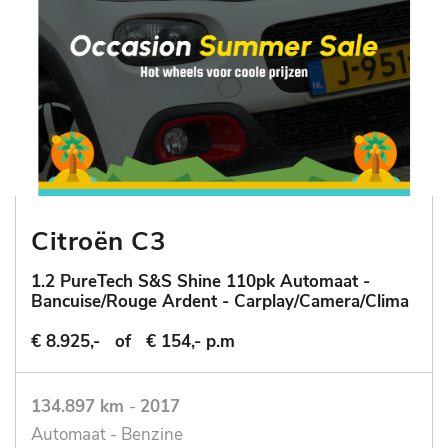
Citroën C3
1.2 PureTech S&S Shine 110pk Automaat -
Bancuise/Rouge Ardent - Carplay/Camera/Clima
€ 8.925,-
of
€ 154,- p.m
134.897 km
-
2017
Automaat - Benzine