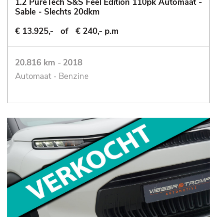
1.2 PureTech S&S Feel Edition 110pk Automaat -
Sable - Slechts 20dkm
€ 13.925,-
of
€ 240,- p.m
20.816 km
-
2018
Automaat - Benzine