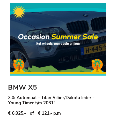
BMW X5
3.0i Automaat - Titan Silber/Dakota leder -
Young Timer t/m 2031!
€ 6.925,-
of
€ 121,- p.m