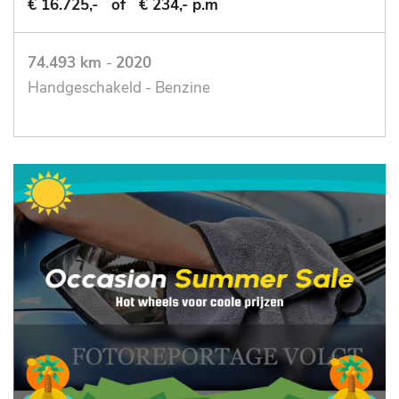
€ 16.725,-
of
€ 234,- p.m
74.493 km
-
2020
Handgeschakeld - Benzine