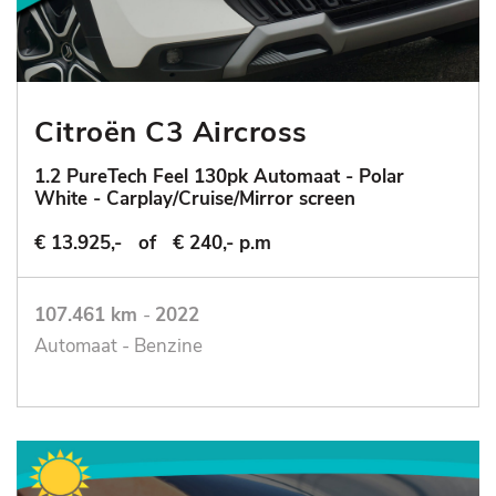
Citroën C3 Aircross
1.2 PureTech Feel 130pk Automaat - Polar
White - Carplay/Cruise/Mirror screen
€ 13.925,-
of
€ 240,- p.m
107.461 km
-
2022
Automaat - Benzine