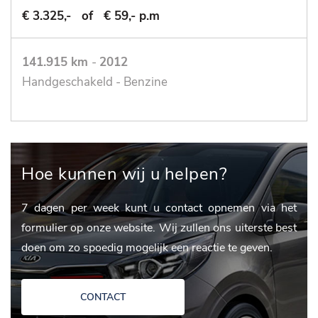
€ 3.325,-
of
€ 59,- p.m
141.915 km
-
2012
Handgeschakeld - Benzine
Hoe kunnen wij u helpen?
7 dagen per week kunt u contact opnemen via het
formulier op onze website. Wij zullen ons uiterste best
doen om zo spoedig mogelijk een reactie te geven.
CONTACT