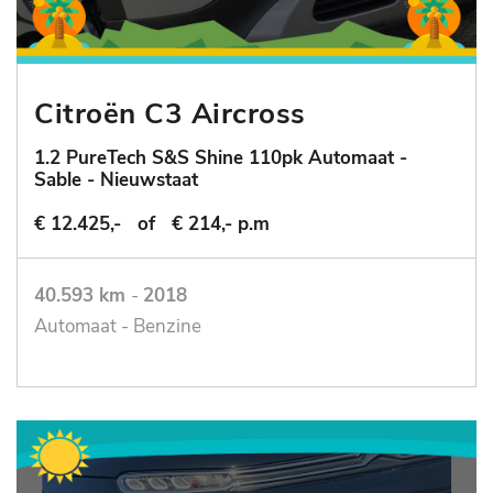
Citroën C3 Aircross
1.2 PureTech S&S Shine 110pk Automaat -
Sable - Nieuwstaat
€ 12.425,-
of
€ 214,- p.m
40.593 km
-
2018
Automaat - Benzine