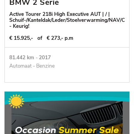
BMW 2 Serie
Active Tourer 218i High Executive AUT | / |
Schuif-/Kanteldak/Leder/Stoelverwarming/NAV/Cruis
- Keurig!
€ 15.925,-
of
€ 273,- p.m
81.442 km
-
2017
Automaat - Benzine