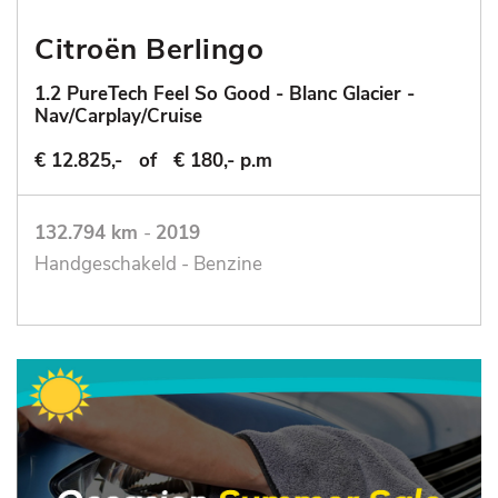
Citroën Berlingo
1.2 PureTech Feel So Good - Blanc Glacier -
Nav/Carplay/Cruise
€ 12.825,-
of
€ 180,- p.m
132.794 km
-
2019
Handgeschakeld - Benzine