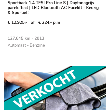
Sportback 1.4 TFSI Pro Line S | Daytonagrijs
pareleffect | LED Bluetooth AC Facelift - Keurig
& Sportief!
€ 12.925,-
of
€ 224,- p.m
127.645 km
-
2013
Automaat - Benzine