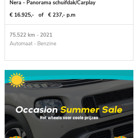
Nera - Panorama schuifdak/Carplay
€ 16.925,-
of
€ 237,- p.m
75.522 km
-
2021
Automaat - Benzine