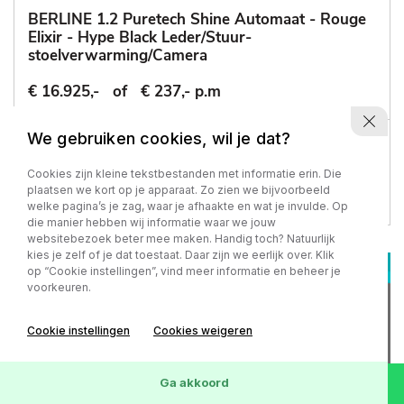
BERLINE 1.2 Puretech Shine Automaat - Rouge
Elixir - Hype Black Leder/Stuur-
stoelverwarming/Camera
€ 16.925,-
of
€ 237,- p.m
We gebruiken cookies, wil je dat?
77.218 km
-
2022
Automaat - Benzine
Cookies zijn kleine tekstbestanden met informatie erin. Die
plaatsen we kort op je apparaat. Zo zien we bijvoorbeeld
welke pagina’s je zag, waar je afhaakte en wat je invulde. Op
die manier hebben wij informatie waar we jouw
websitebezoek beter mee maken. Handig toch? Natuurlijk
kies je zelf of je dat toestaat. Daar zijn we eerlijk over. Klik
op “Cookie instellingen”, vind meer informatie en beheer je
voorkeuren.
Cookie instellingen
Cookies weigeren
Ga akkoord