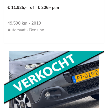
€ 11.925,-
of
€ 206,- p.m
49.590 km
-
2019
Automaat - Benzine