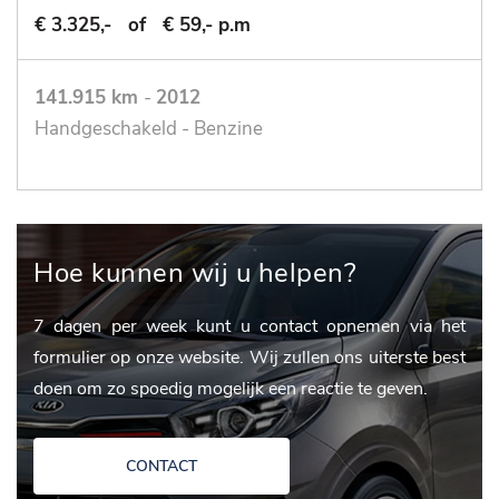
€ 3.325,-
of
€ 59,- p.m
141.915 km
-
2012
Handgeschakeld - Benzine
Hoe kunnen wij u helpen?
7 dagen per week kunt u contact opnemen via het
formulier op onze website. Wij zullen ons uiterste best
doen om zo spoedig mogelijk een reactie te geven.
CONTACT