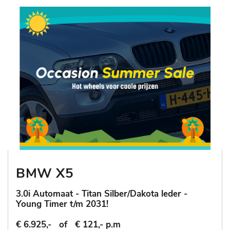
BMW X5
3.0i Automaat - Titan Silber/Dakota leder -
Young Timer t/m 2031!
€ 6.925,-
of
€ 121,- p.m