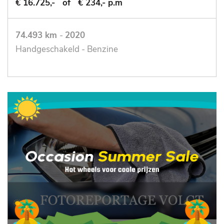
€ 16.725,-
of
€ 234,- p.m
74.493 km
-
2020
Handgeschakeld - Benzine