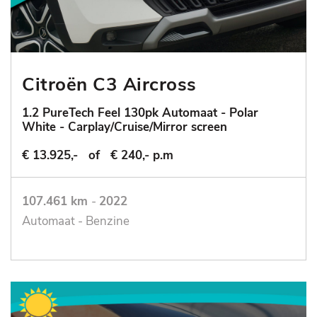
Citroën C3 Aircross
1.2 PureTech Feel 130pk Automaat - Polar
White - Carplay/Cruise/Mirror screen
€ 13.925,-
of
€ 240,- p.m
107.461 km
-
2022
Automaat - Benzine