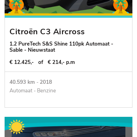
Citroën C3 Aircross
1.2 PureTech S&S Shine 110pk Automaat -
Sable - Nieuwstaat
€ 12.425,-
of
€ 214,- p.m
40.593 km
-
2018
Automaat - Benzine