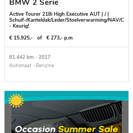
BMW 2 Serie
Active Tourer 218i High Executive AUT | / |
Schuif-/Kanteldak/Leder/Stoelverwarming/NAV/Cruis
- Keurig!
€ 15.925,-
of
€ 273,- p.m
81.442 km
-
2017
Automaat - Benzine