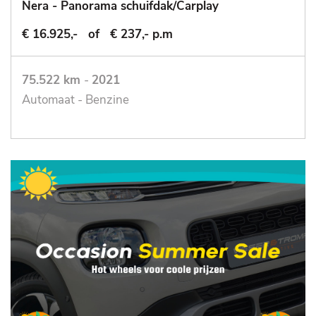
Nera - Panorama schuifdak/Carplay
€ 16.925,-
of
€ 237,- p.m
75.522 km
-
2021
Automaat - Benzine