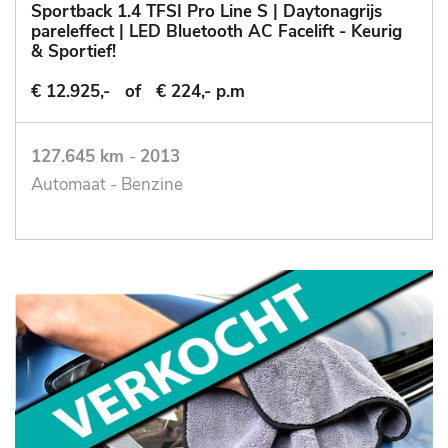
Sportback 1.4 TFSI Pro Line S | Daytonagrijs
pareleffect | LED Bluetooth AC Facelift - Keurig
& Sportief!
€ 12.925,-
of
€ 224,- p.m
127.645 km
-
2013
Automaat - Benzine