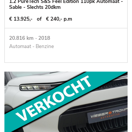
1.2 PureTech S&S Feel Edition 110pk Automaat -
Sable - Slechts 20dkm
€ 13.925,-
of
€ 240,- p.m
20.816 km
-
2018
Automaat - Benzine