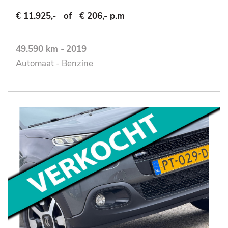
€ 11.925,-
of
€ 206,- p.m
49.590 km
-
2019
Automaat - Benzine