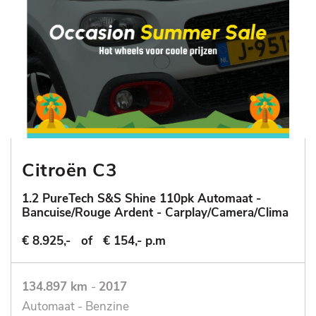
Citroën C3
1.2 PureTech S&S Shine 110pk Automaat -
Bancuise/Rouge Ardent - Carplay/Camera/Clima
€ 8.925,-
of
€ 154,- p.m
134.897 km
-
2017
Automaat - Benzine