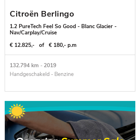
Citroën Berlingo
1.2 PureTech Feel So Good - Blanc Glacier -
Nav/Carplay/Cruise
€ 12.825,-
of
€ 180,- p.m
132.794 km
-
2019
Handgeschakeld - Benzine