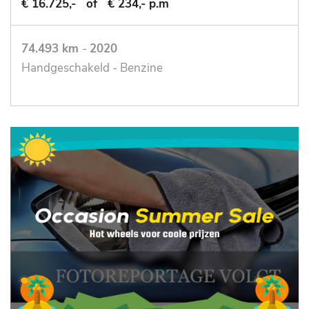
€ 16.725,-
of
€ 234,- p.m
74.493 km
-
2020
Handgeschakeld - Benzine