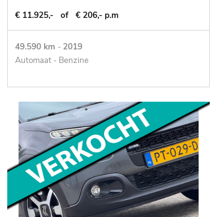
€ 11.925,-
of
€ 206,- p.m
49.590 km
-
2019
Automaat - Benzine