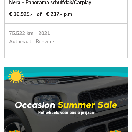
Nera - Panorama schuifdak/Carplay
€ 16.925,-
of
€ 237,- p.m
75.522 km
-
2021
Automaat - Benzine