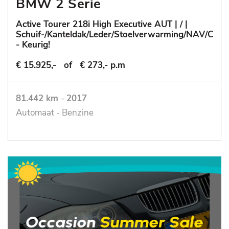
BMW 2 Serie
Active Tourer 218i High Executive AUT | / |
Schuif-/Kanteldak/Leder/Stoelverwarming/NAV/Cruis
- Keurig!
€ 15.925,-
of
€ 273,- p.m
81.442 km
-
2017
Automaat - Benzine