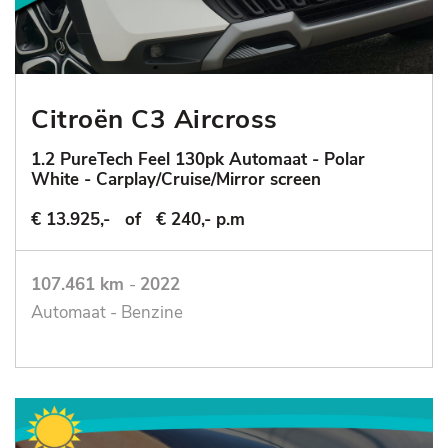
Citroën C3 Aircross
1.2 PureTech Feel 130pk Automaat - Polar
White - Carplay/Cruise/Mirror screen
€ 13.925,-
of
€ 240,- p.m
107.461 km
-
2022
Automaat - Benzine