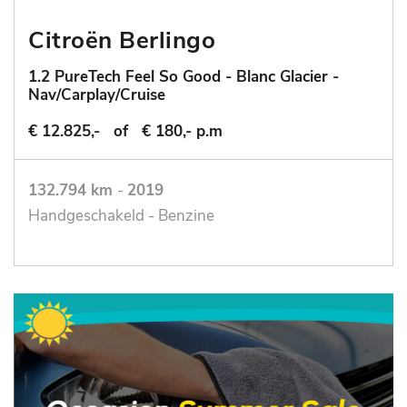
Citroën Berlingo
1.2 PureTech Feel So Good - Blanc Glacier -
Nav/Carplay/Cruise
€ 12.825,-
of
€ 180,- p.m
132.794 km
-
2019
Handgeschakeld - Benzine