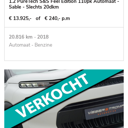
1.2 PureTech S&S Feel Edition 110pk Automaat -
Sable - Slechts 20dkm
€ 13.925,-
of
€ 240,- p.m
20.816 km
-
2018
Automaat - Benzine