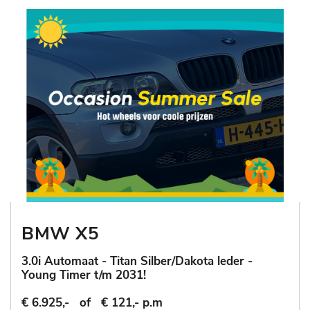
BMW X5
3.0i Automaat - Titan Silber/Dakota leder -
Young Timer t/m 2031!
€ 6.925,-
of
€ 121,- p.m