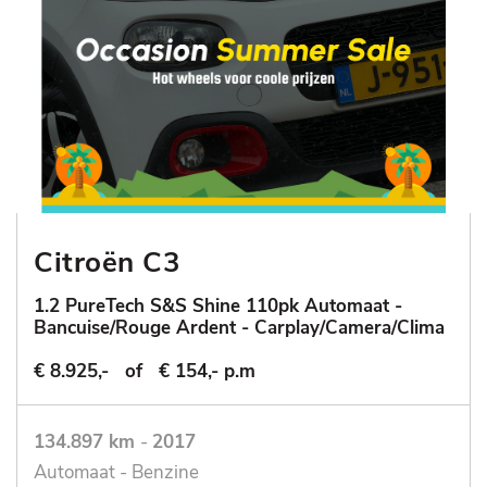
Citroën C3
1.2 PureTech S&S Shine 110pk Automaat -
Bancuise/Rouge Ardent - Carplay/Camera/Clima
€ 8.925,-
of
€ 154,- p.m
134.897 km
-
2017
Automaat - Benzine