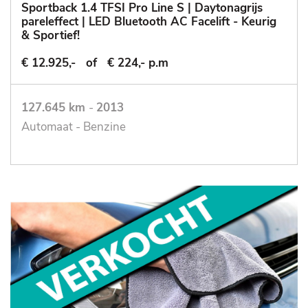
Sportback 1.4 TFSI Pro Line S | Daytonagrijs
pareleffect | LED Bluetooth AC Facelift - Keurig
& Sportief!
€ 12.925,-
of
€ 224,- p.m
127.645 km
-
2013
Automaat - Benzine