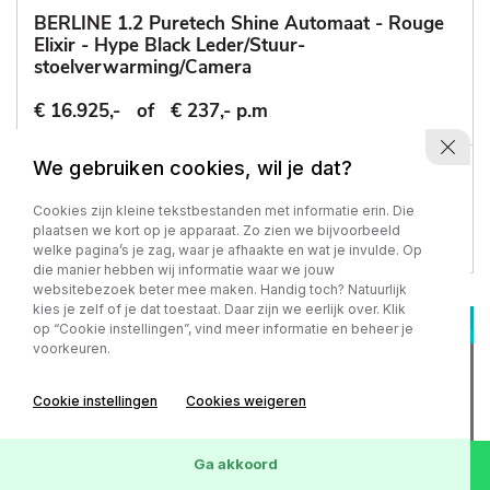
BERLINE 1.2 Puretech Shine Automaat - Rouge
Elixir - Hype Black Leder/Stuur-
stoelverwarming/Camera
€ 16.925,-
of
€ 237,- p.m
We gebruiken cookies, wil je dat?
77.218 km
-
2022
Automaat - Benzine
Cookies zijn kleine tekstbestanden met informatie erin. Die
plaatsen we kort op je apparaat. Zo zien we bijvoorbeeld
welke pagina’s je zag, waar je afhaakte en wat je invulde. Op
die manier hebben wij informatie waar we jouw
websitebezoek beter mee maken. Handig toch? Natuurlijk
kies je zelf of je dat toestaat. Daar zijn we eerlijk over. Klik
op “Cookie instellingen”, vind meer informatie en beheer je
voorkeuren.
Cookie instellingen
Cookies weigeren
Ga akkoord