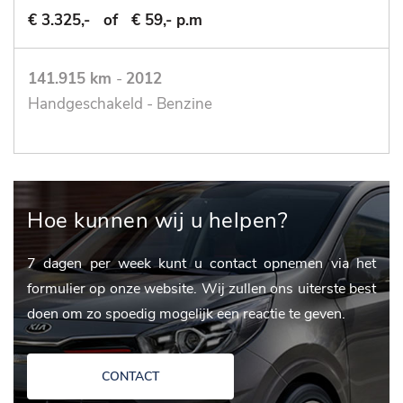
€ 3.325,-
of
€ 59,- p.m
141.915 km
-
2012
Handgeschakeld - Benzine
Hoe kunnen wij u helpen?
7 dagen per week kunt u contact opnemen via het
formulier op onze website. Wij zullen ons uiterste best
doen om zo spoedig mogelijk een reactie te geven.
CONTACT