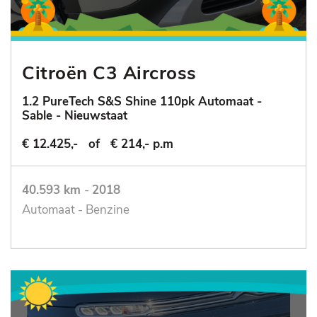
Citroën C3 Aircross
1.2 PureTech S&S Shine 110pk Automaat -
Sable - Nieuwstaat
€ 12.425,-
of
€ 214,- p.m
40.593 km
-
2018
Automaat - Benzine